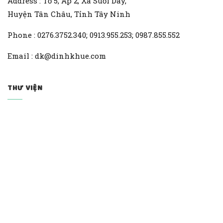
Address : Tổ 5, Ấp 2, Xã Suối Dây,
Huyện Tân Châu, Tỉnh Tây Ninh
Phone : 0276.3752.340; 0913.955.253; 0987.855.552
Email : dk@dinhkhue.com
THƯ VIỆN